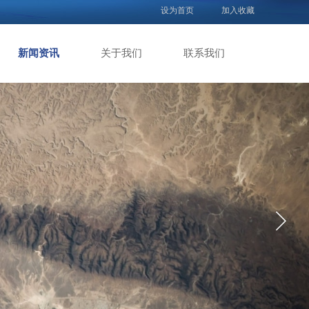
设为首页
加入收藏
新闻资讯
关于我们
联系我们