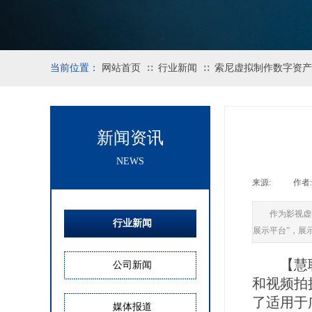
当前位置：
网站首页
行业新闻
索尼虚拟制作数字资产
∷
∷
新闻资讯
NEWS
来源:
|
作者:
作为影视虚
行业新闻
展示平台”，展
【慧聪广
公司新闻
和视频拍
了适用于
媒体报道