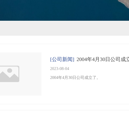
[公司新闻]
2004年4月30日公司成
2023-08-04
按钮文本
2004年4月30日公司成立了。