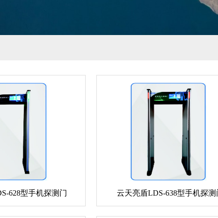
S-628型手机探测门
云天亮盾LDS-638型手机探测