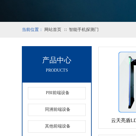
当前位置：
网站首页
智能手机探测门
∷
产品中心
PRODUCTS
PBI前端设备
同洲前端设备
云天亮盾LD
其他前端设备