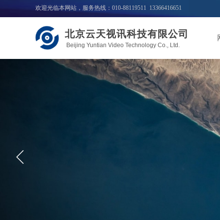
欢迎光临本网站，服务热线：010-88119511 13366416651
北京云天视讯科技有限公司
Beijing Yuntian Video Technology Co., Ltd.