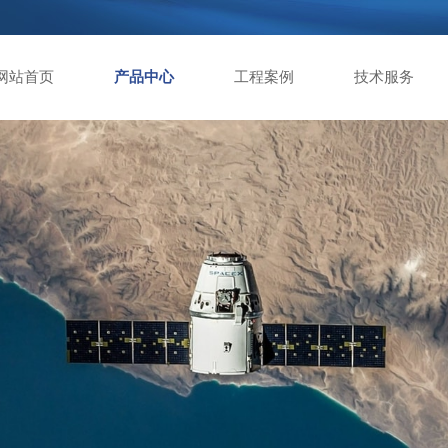
网站首页
产品中心
工程案例
技术服务