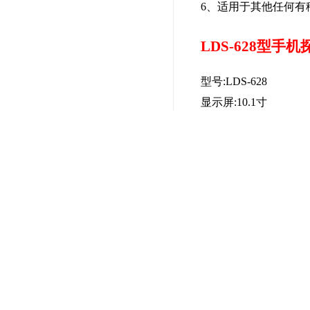
6
、适用于其他任何有
LDS-628
型手机
型号:LDS-628
显示屏:10.1寸
输入电源:187V-242V,50
整机重量:约65公斤
功耗:50W
报警声音:>90dB
外形尺寸(mm):2200*83
通道尺寸(mm):1980*71
通过速度:<1秒
探测效率:≥40人/每分
工作环境:-20℃-50℃
参数都符合国标GB15