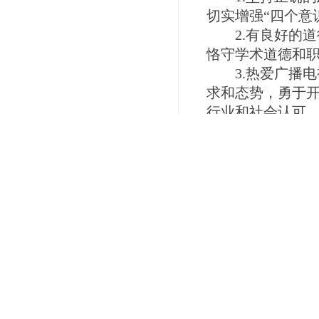
切实增强“四个意
2.有良好的道
恪守学术道德和
3.热爱广播电
求和态势，勇于
行业和社会认可
4.年龄不超过40
5.一般应具有
件，但成就突出
6.在同等条件
的，在推荐中可
五、名额数
领军人才和青年
额430名左右，
附件2。推荐名
推荐。